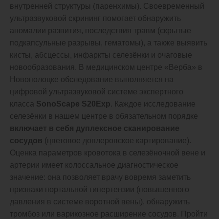
внутренней структуры (паренхимы). Своевременный
ультразвуковой скрининг помогает обнаружить
аномалии развития, последствия травм (скрытые
подкапсульные разрывы, гематомы), а также выявить
кисты, абсцессы, инфаркты селезёнки и очаговые
новообразования. В медицинском центре «Верба» в
Новополоцке обследование выполняется на
цифровой ультразвуковой системе экспертного
класса
SonoScape S20Exp
. Каждое исследование
селезёнки в нашем центре в обязательном порядке
включает в себя дуплексное сканирование
сосудов
(цветовое доплеровское картирование).
Оценка параметров кровотока в селезёночной вене и
артерии имеет колоссальное диагностическое
значение: она позволяет врачу вовремя заметить
признаки портальной гипертензии (повышенного
давления в системе воротной вены), обнаружить
тромбоз или варикозное расширение сосудов. Пройти