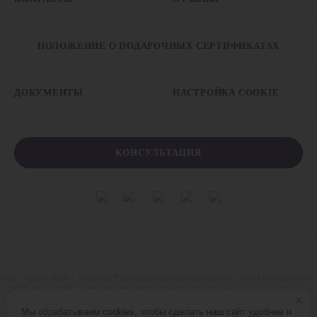
ПОЛОЖЕНИЕ О ПОДАРОЧНЫХ СЕРТИФИКАТАХ
ДОКУМЕНТЫ
НАСТРОЙКА COOKIE
КОНСУЛЬТАЦИЯ
ООО «ОЛБИТОП»: ЗАРЕГИСТРИРОВАН НОВОПОЛОЦКИМ ГОРИСПОЛКОМОМ,
УНП 391774320,
ЛИЦЕНЗИЯ МИНЗДРАВА РБ № М-8405 ОТ 06.07.2020
×
ТОВАРНЫЙ ЗНАК VERBA ЗАРЕГИСТРИРОВАН В ГОСУДАРСТВЕННОМ
Мы обрабатываем cookies, чтобы сделать наш сайт удобнее и
РЕЕСТРЕ ТОВАРНЫХ ЗНАКОВ 29.08.2018, НОМЕР РЕГИСТРАЦИИ 636231.