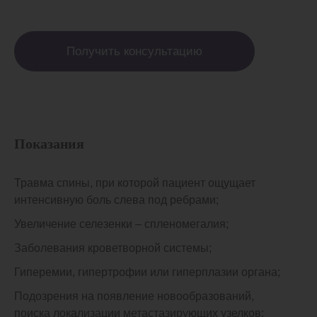
Получить консультацию
Показания
Травма спины, при которой пациент ощущает
интенсивную боль слева под ребрами;
Увеличение селезенки – спленомегалия;
Заболевания кроветворной системы;
Гиперемии, гипертрофии или гиперплазии органа;
Подозрения на появление новообразований,
поиска локализации метастазирующих узелков;