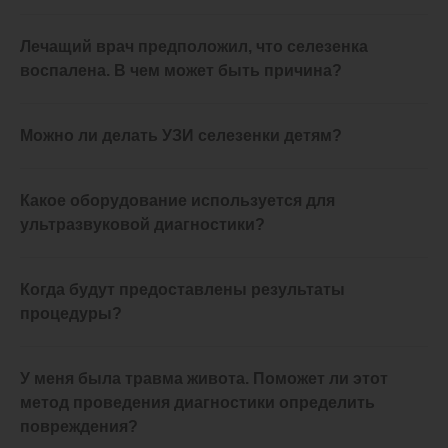
Лечащий врач предположил, что селезенка
воспалена. В чем может быть причина?
Селезёнка редко воспаляется самостоятельно.
Можно ли делать УЗИ селезенки детям?
Обычно причина воспаления связана с
заболеваниями других органов – системы
Да, но нужно следить за подготовкой.
пищеварения, почек. Обследование позволяет
Какое оборудование используется для
выявить не только воспаление, но и сделать
ультразвуковой диагностики?
предположения на разрыв или инфаркт селезенки.
Ультразвуковой сканер SonoScape S20Exp.
Когда будут предоставлены результаты
процедуры?
Расшифровка предоставляется сразу после
У меня была травма живота. Поможет ли этот
завершения обследования.
метод проведения диагностики определить
повреждения?