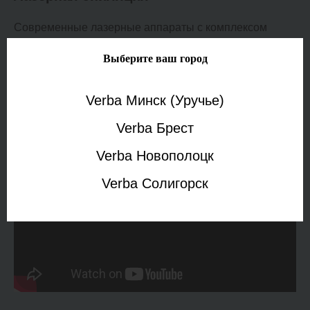
Современные лазерные аппараты с комплексом
запатентованных решений для вашего большего
Выберите ваш город
комфорта и бархатной кожи без нежелательных
волос. Увеличенная мощность, система охлаждения и,
безопасность.
Verba Минск (Уручье)
Verba Брест
Узнать больше
Verba Новополоцк
Verba Солигорск