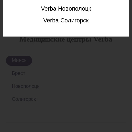
Verba Новополоцк
Verba Солигорск
Медицинские центры Verba
Минск
Брест
Новополоцк
Солигорск