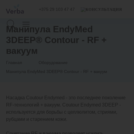
+375 29 103 47 47
Манипула EndyMed
3DEEP® Contour - RF +
вакуум
Главная
Оборудование
Манипула EndyMed 3DEEP® Contour - RF + вакуум
Насадка Coutour Endymed - это последнее поколение
RF-технологий + вакуум. Coutour Endymed 3DEEP -
используется для борьбы с целлюлитом, стриями,
рубцами и старением кожи.
Сочетание RF и вакуума позволяет усилить