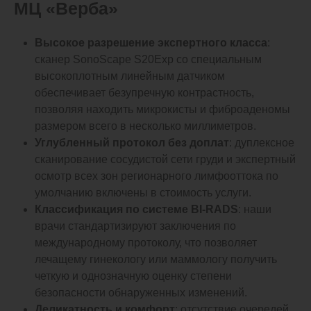
МЦ «Верба»
Высокое разрешение экспертного класса
:
сканер SonoScape S20Exp со специальным
высокоплотным линейным датчиком
обеспечивает безупречную контрастность,
позволяя находить микрокисты и фиброаденомы
размером всего в несколько миллиметров.
Углубленный протокол без доплат
: дуплексное
сканирование сосудистой сети груди и экспертный
осмотр всех зон регионарного лимфооттока по
умолчанию включены в стоимость услуги.
Классификация по системе BI-RADS
: наши
врачи стандартизируют заключения по
международному протоколу, что позволяет
лечащему гинекологу или маммологу получить
четкую и однозначную оценку степени
безопасности обнаруженных изменений.
Деликатность и комфорт
: отсутствие очередей,