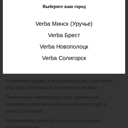
Выберите ваш город
Показания
Verba Минск (Уручье)
Verba Брест
Чувство дискомфорта, тяжести, нагрубания груди.
Verba Новополоцк
Выявление уплотнений в молочных железах или
подмышечных лимфоузлах.
Verba Солигорск
Болевые ощущения, отечность, гиперемия в
области груди.
Изменение формы или размера груди, появлении
участков огрубевания или втянутости кожи.
Повышение температуры тела, нетипичные
(например, кровянистые) выделения из груди в
период лактации.
Появление выделений из соска вне грудного
вскармливания.