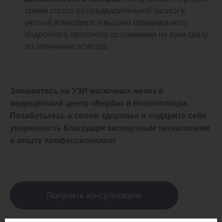
прием строго по предварительной записи в
уютной атмосфере и выдача официального
подробного протокола со снимками на руки сразу
по окончании осмотра.
Запишитесь на УЗИ молочных желез в
медицинский центр «Верба» в Новополоцке.
Позаботьтесь о своем здоровье и подарите себе
уверенность благодаря экспертным технологиям
и опыту профессионалов!
Получить консультацию