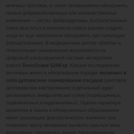
млечных протоков, а также своевременно обнаружить
любые доброкачественные или злокачественные
изменения — кисты, фиброаденомы, воспалительные
очаги (маститы) и опухоли на самых ранних стадиях,
когда их еще невозможно обнаружить при пальпации
(прощупывании). В медицинском центре «Верба» в
Новополоцке сканирование выполняется на
цифровой ультразвуковой системе экспертного
класса
SonoScape S20Exp
. Каждое исследование
молочных желез в обязательном порядке
включает в
себя дуплексное сканирование сосудов
(цветовое
доплеровское картирование) и детальный аудит
регионарных лимфатических узлов (подмышечных,
подключичных и надключичных). Оценка характера
кровотока в тканях и обнаруженных образованиях
имеет решающее диагностическое значение: она
позволяет врачу мгновенно выявить скрытые зоны
воспаления, определить индекс васкуляризации