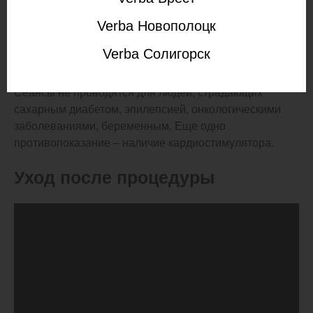
Лазерная эпиляция – процедура безопасная,
Verba Новополоцк
применять ее можно с 14 лет, но иногда она не
рекомендуется. Врач не станет удалять волосы
Verba Солигорск
лазером пациентам с кожными заболеваниями, в том
числе с проявлениями аллергии или воспалениями.
Сеансы не проводятся для людей, страдающих
сахарным диабетом, эпилепсией, онкологическими
заболеваниями, беременным. Еще одно
противопоказание – наличие кардиостимулятора.
Уход после процедуры