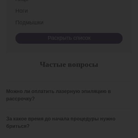
Ноги
Подмышки
Раскрыть список
Частые вопросы
Можно ли оплатить лазерную эпиляцию в
рассрочку?
Да, лазерное удаление волос можно оплатить по
За какое время до начала процедуры нужно
карте рассрочки "Халва".
бриться?
Период рассрочки —
2 месяца.
Стоимость лазерной эпиляции при оплате в рассрочку