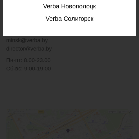
Verba Минск (Уручье)
Verba Новополоцк
Минск, пр. Независимости, 168/3
Verba Солигорск
+375 29 103 47 47
minsk@verba.by
director@verba.by
Пн-пт: 8.00-23.00
Сб-вс: 9.00-19.00